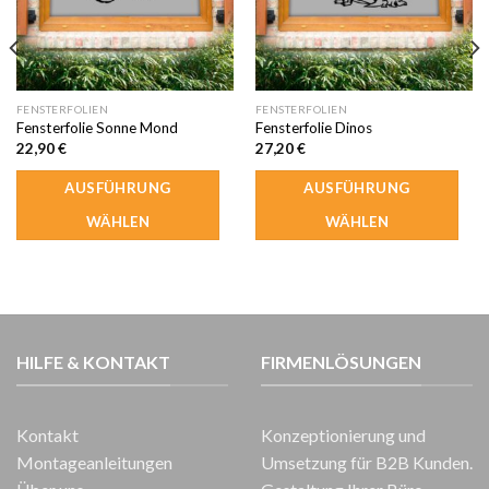
FENSTERFOLIEN
FENSTERFOLIEN
Fensterfolie Sonne Mond
Fensterfolie Dinos
22,90
€
27,20
€
AUSFÜHRUNG
AUSFÜHRUNG
WÄHLEN
WÄHLEN
HILFE & KONTAKT
FIRMENLÖSUNGEN
Kontakt
Konzeptionierung und
Montageanleitungen
Umsetzung für B2B Kunden.