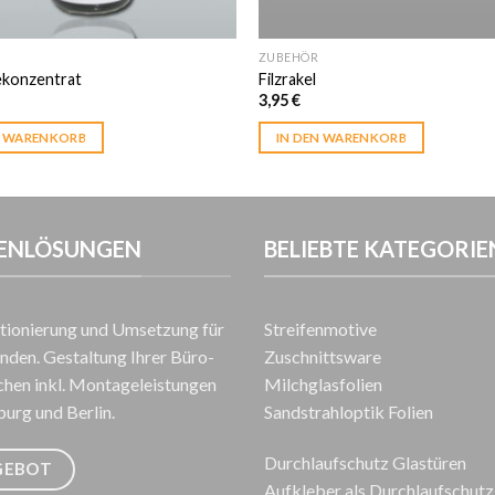
ZUBEHÖR
konzentrat
Filzrakel
3,95
€
N WARENKORB
IN DEN WARENKORB
ENLÖSUNGEN
BELIEBTE KATEGORIE
ionierung und Umsetzung für
Streifenmotive
den. Gestaltung Ihrer Büro-
Zuschnittsware
chen inkl. Montageleistungen
Milchglasfolien
urg und Berlin.
Sandstrahloptik Folien
Durchlaufschutz Glastüren
GEBOT
Aufkleber als Durchlaufschutz