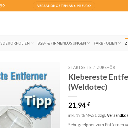
999
VERSANDKOSTEN AB 6,95 EURO
ASDEKORFOLIEN
B2B- & FIRMENLÖSUNGEN
FARBFOLIEN
Z
STARTSEITE
/
ZUBEHÖR
Klebereste Entf
(Weldotec)
21,94
€
inkl. 19 % MwSt.
zzgl.
Versandko
Sehr geeignet zum Entfernen v