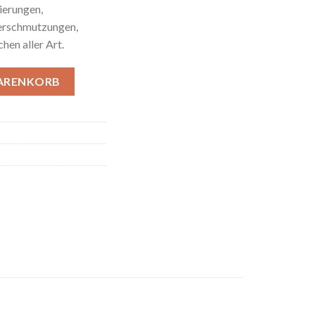
ierungen,
verschmutzungen,
hen aller Art.
ec) Menge
WARENKORB