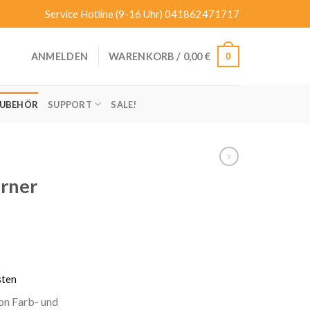
Service Hotline (9-16 Uhr)
041862471717
0
ANMELDEN
WARENKORB /
0,00
€
UBEHÖR
SUPPORT
SALE!
erner
sten
on Farb- und