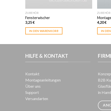
ZUBEHÖR
ZUBEHÖR
Fensterwischer
Montage
3,25
€
4,20
€
IN DEN WARENKORB
IN DE
HILFE & KONTAKT
FIRM
Kontakt
Konzept
Montageanleitungen
B2B Kun
Über uns
Glasflä
Support
in Hamb
Versandarten
AN