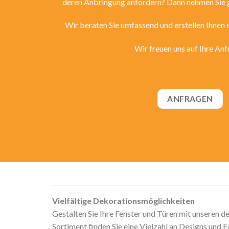
deren Anbringung anfordern? Dann nehmen Sie g
Wir beraten Sie umfassend und erstellen Ihnen e
Wir freuen uns auf Ihre Anf
ANFRAGEN
Vielfältige Dekorationsmöglichkeiten
Gestalten Sie Ihre Fenster und Türen mit unseren d
Sortiment finden Sie eine Vielzahl an Designs und F