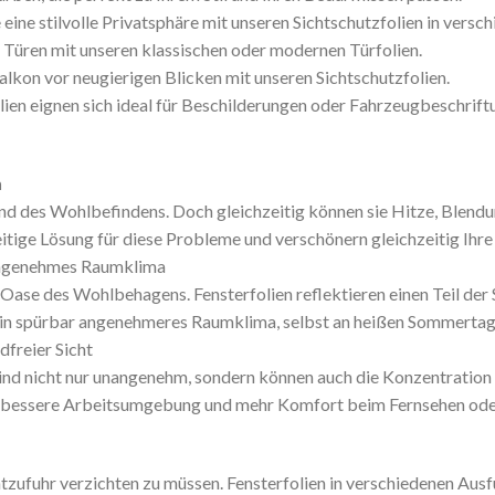
 eine stilvolle Privatsphäre mit unseren Sichtschutzfolien in versc
e Türen mit unseren klassischen oder modernen Türfolien.
alkon vor neugierigen Blicken mit unseren Sichtschutzfolien.
lien eignen sich ideal für Beschilderungen oder Fahrzeugbeschriftu
n
 und des Wohlbefindens. Doch gleichzeitig können sie Hitze, Blend
itige Lösung für diese Probleme und verschönern gleichzeitig Ihre 
 angenehmes Raumklima
Oase des Wohlbehagens. Fensterfolien reflektieren einen Teil der 
 ein spürbar angenehmeres Raumklima, selbst an heißen Sommertag
freier Sicht
nd nicht nur unangenehm, sondern können auch die Konzentration u
ne bessere Arbeitsumgebung und mehr Komfort beim Fernsehen ode
htzufuhr verzichten zu müssen. Fensterfolien in verschiedenen Au