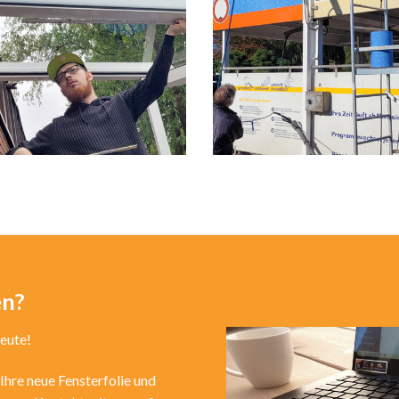
en?
heute!
Ihre neue Fensterfolie und