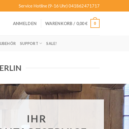
Service Hotline (9-16 Uhr)
041862471717
0
ANMELDEN
WARENKORB /
0,00
€
UBEHÖR
SUPPORT
SALE!
ERLIN
IHR